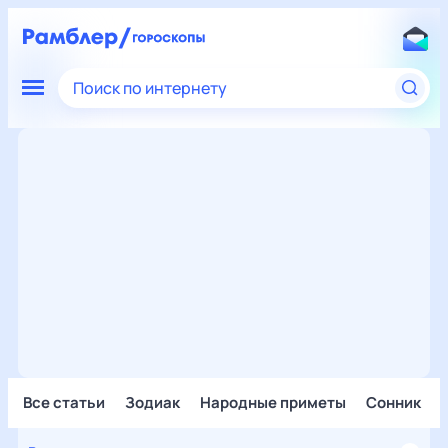
Поиск по интернету
Все статьи
Зодиак
Народные приметы
Сонник