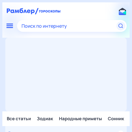
Поиск по интернету
Все статьи
Зодиак
Народные приметы
Сонник