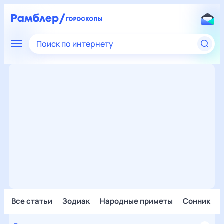
Поиск по интернету
Все статьи
Зодиак
Народные приметы
Сонник