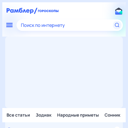
Поиск по интернету
Все статьи
Зодиак
Народные приметы
Сонник