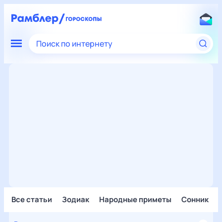
Поиск по интернету
Все статьи
Зодиак
Народные приметы
Сонник