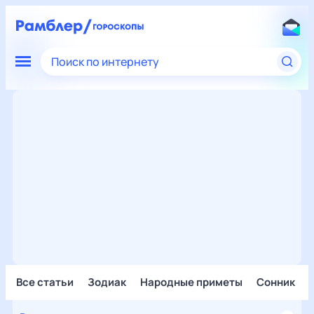
Поиск по интернету
Все статьи
Зодиак
Народные приметы
Сонник