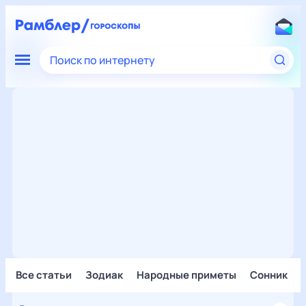
Поиск по интернету
Все статьи
Зодиак
Народные приметы
Сонник