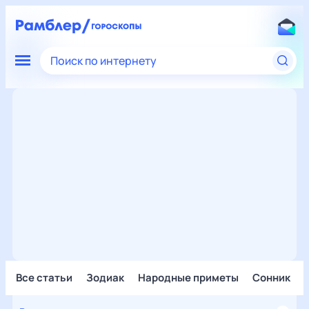
Поиск по интернету
Все статьи
Зодиак
Народные приметы
Сонник