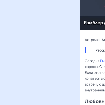
Астролог А
Расск
Сегодня
Ры
хорошо. Ст
Если это н
копаться в 
встречу с д
внутренним
Любовны