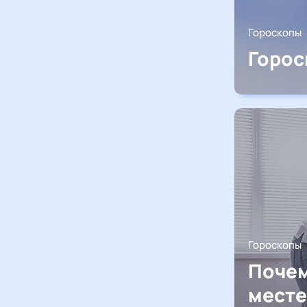
Гороскопы
Горос
Гороскопы
Почем
месте