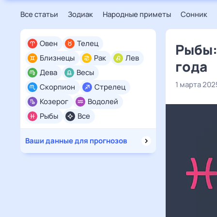
Все статьи
Зодиак
Народные приметы
Сонник
Овен
Телец
Рыбы:
Близнецы
Рак
Лев
года
Дева
Весы
1 марта 202
Скорпион
Стрелец
Козерог
Водолей
Рыбы
Все
Ваши данные для прогнозов