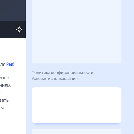
ля 
Рыб
Политика конфиденциальности
енно
Условия использования
ниям.
о
вать
им