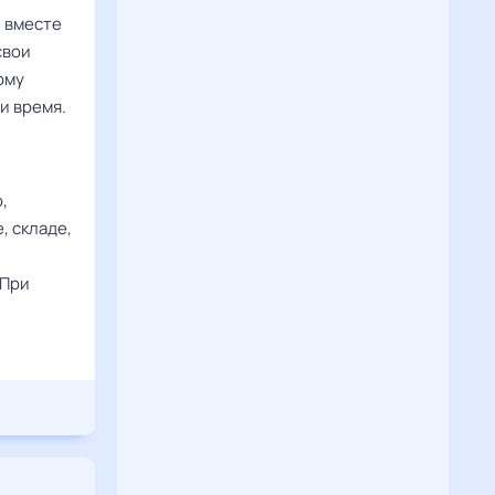
 вместе
свои
ому
и время.
,
, складе,
 При