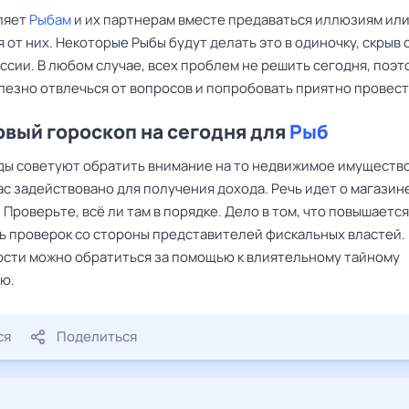
ляет
Рыбам
и их партнерам вместе предаваться иллюзиям или
 от них. Некоторые Рыбы будут делать это в одиночку, скрыв 
ссии. В любом случае, всех проблем не решить сегодня, поэт
лезно отвлечься от вопросов и попробовать приятно провест
вый гороскоп на сегодня для
Рыб
ды советуют обратить внимание на то недвижимое имущество
ас задействовано для получения дохода. Речь идет о магазине
. Проверьте, всё ли там в порядке. Дело в том, что повышается
ь проверок со стороны представителей фискальных властей.
сти можно обратиться за помощью к влиятельному тайному
ю.
ся
Поделиться