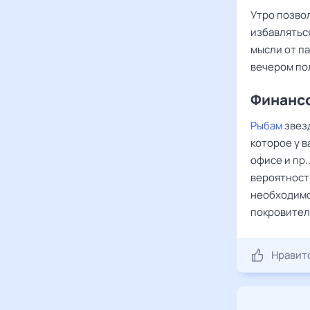
Утро позво
избавляться
мысли от па
вечером по
Финансо
Рыбам
звез
которое у в
офисе и пр.
вероятност
необходимо
покровител
Нравит