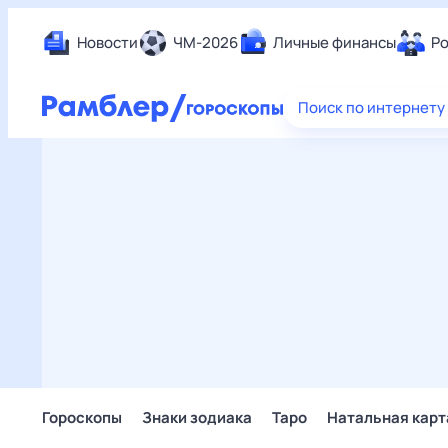
Новости
ЧМ-2026
Личные финансы
Ро
Еда
Поиск по интернету
Здор
Разв
Дом 
Спор
Карь
Авто
Техн
Жизн
Сбер
Горо
Гороскопы
Знаки зодиака
Таро
Натальная карт