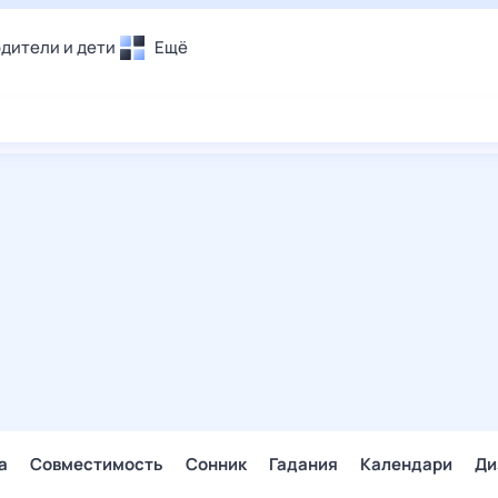
дители и дети
Ещё
Почта
овье
Поиск
лечения и отдых
Погода
и уют
ТВ-программа
т
ера
ологии и тренды
енные ситуации
егаем вместе
скопы
Помощь
а
Совместимость
Сонник
Гадания
Календари
Ди