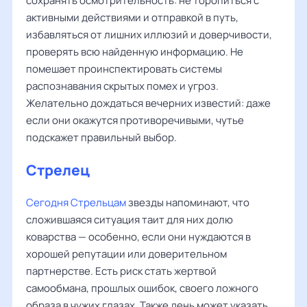
сохранять осмотрительность: не торопиться с
активными действиями и отправкой в путь,
избавляться от лишних иллюзий и доверчивости,
проверять всю найденную информацию. Не
помешает проинспектировать системы
распознавания скрытых помех и угроз.
Желательно дождаться вечерних известий: даже
если они окажутся противоречивыми, чутье
подскажет правильный выбор.
Стрелец
Сегодня Стрельцам
звезды напоминают, что
сложившаяся ситуация таит для них долю
коварства — особенно, если они нуждаются в
хорошей репутации или доверительном
партнерстве. Есть риск стать жертвой
самообмана, прошлых ошибок, своего ложного
образа в чужих глазах. Также день может указать