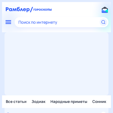
Поиск по интернету
Все статьи
Зодиак
Народные приметы
Сонник