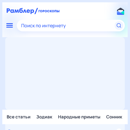
Поиск по интернету
Все статьи
Зодиак
Народные приметы
Сонник