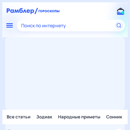
Поиск по интернету
Все статьи
Зодиак
Народные приметы
Сонник