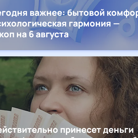
егодня важнее: бытовой комфо
сихологическая гармония —
коп на 6 августа
ействительно принесет деньги