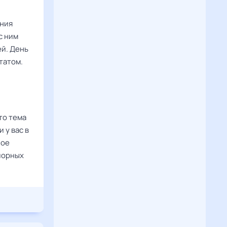
ения
с ним
ей. День
татом.
то тема
 у вас в
ное
порных