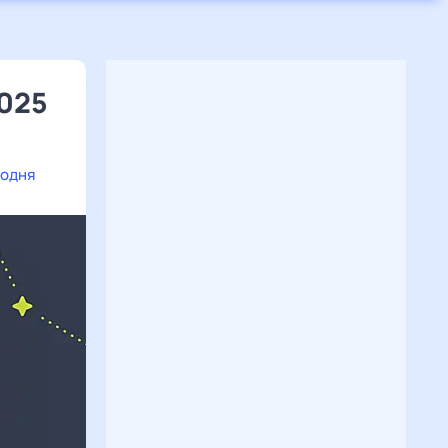
2025
годня