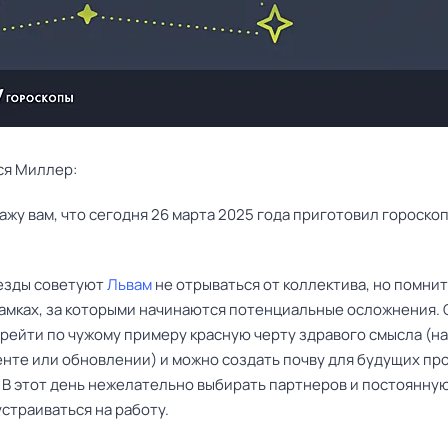
ся Миллер:
езды советуют
Львам
не отрываться от коллектива, но помнит
амках, за которыми начинаются потенциальные осложнения. 
ерейти по чужому примеру красную черту здравого смысла (н
енте или обновлении) и можно создать почву для будущих пр
 В этот день нежелательно выбирать партнеров и постоянну
страиваться на работу.