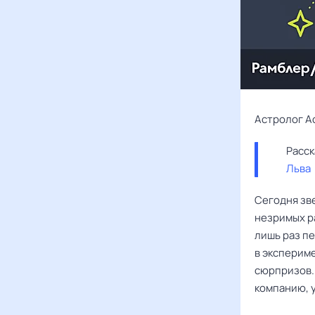
Астролог А
Льва
Сегодня зв
незримых р
лишь раз п
в эксперим
сюрпризов.
компанию, у