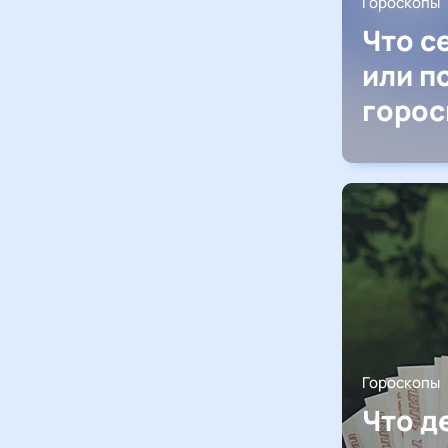
Гороскопы
Что с
или п
горос
Гороскопы
Что д