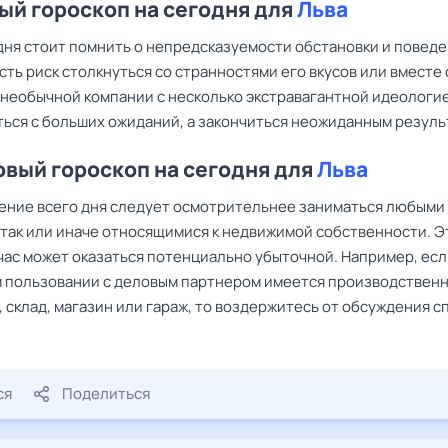
й гороскоп на сегодня для
Льва
ня стоит помнить о непредсказуемости обстановки и повед
сть риск столкнуться со странностями его вкусов или вместе 
в необычной компании с несколько экстравагантной идеологи
ться с больших ожиданий, а закончиться неожиданным резуль
вый гороскоп на сегодня для
Льва
ение всего дня следует осмотрительнее заниматься любыми
 так или иначе относящимися к недвижимой собственности. Э
час может оказаться потенциально убыточной. Например, если
 пользовании с деловым партнером имеется производствен
 склад, магазин или гараж, то воздержитесь от обсуждения с
ся
Поделиться