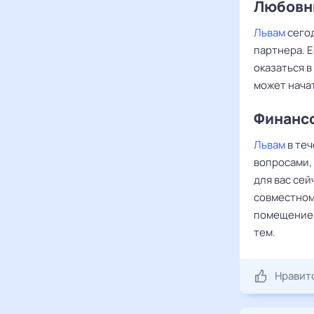
Любовны
Львам
сегод
партнера. Е
оказаться 
может нача
Финансо
Львам
в теч
вопросами,
для вас сей
совместном
помещение,
тем.
Нравит