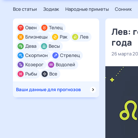
Все статьи
Зодиак
Народные приметы
Сонник
Овен
Телец
Лев: 
Близнецы
Рак
Лев
года
Дева
Весы
26 марта 2
Скорпион
Стрелец
Козерог
Водолей
Рыбы
Все
Ваши данные для прогнозов