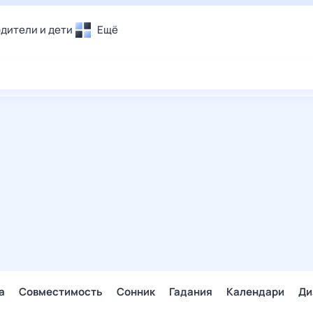
дители и дети
Ещё
Почта
овье
Поиск
лечения и отдых
Погода
и уют
ТВ-программа
т
ера
ологии и тренды
енные ситуации
егаем вместе
скопы
Помощь
а
Совместимость
Сонник
Гадания
Календари
Ди