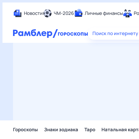
Новости
ЧМ-2026
Личные финансы
Ро
Еда
Поиск по интернету
Здор
Разв
Дом 
Спор
Карь
Авто
Техн
Жизн
Сбер
Горо
Гороскопы
Знаки зодиака
Таро
Натальная карт