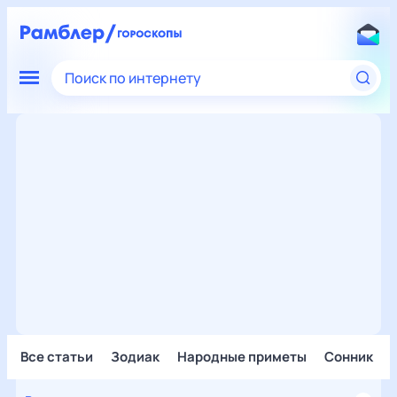
Поиск по интернету
Все статьи
Зодиак
Народные приметы
Сонник