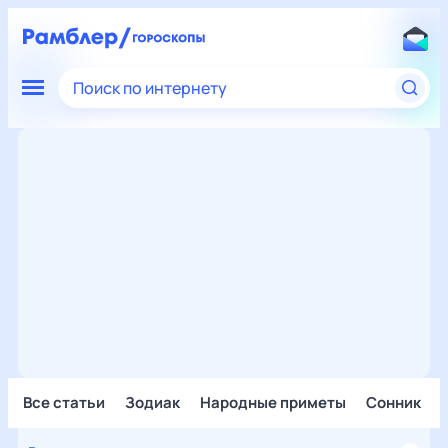
Поиск по интернету
Все статьи
Зодиак
Народные приметы
Сонник