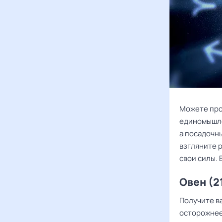
Можете про
единомышле
а посадочны
взгляните р
свои силы.
Овен (2
Получите в
осторожнее