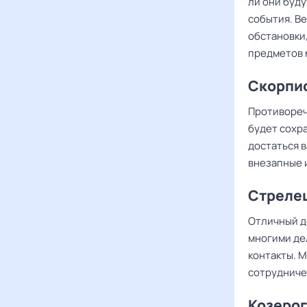
ли они буд
события. В
обстановки,
предметов 
Скорпио
Противореч
будет сохр
достаться в
внезапные 
Стрелец
Отличный д
многими де
контакты. 
сотрудниче
Козерог