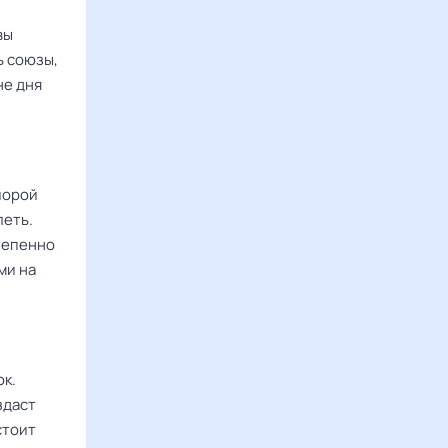
вы
ь союзы,
не дня
порой
леть.
степенно
ми на
ок.
здаст
стоит