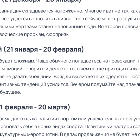
вина дня складывается напряженно. Многое идет не так, как 
 все удастся воплотить в жизнь. Гнев сейчас может разрушит
вашими жертвами станут неповинные люди. Во второй полови
ворческие прорывы, сюрпризы.
 (21 января - 20 февраля)
 будет сложным. Чаще обычного попадаетесь на провокации, 
м эмоций говорите и делаете то, о чем позже приходится жа
ше не давать обещаний. Вряд ли вы сможете их сдержать. По
зитивных тенденций усилится. Вечером подумайте над плана
будущее.
1 февраля - 20 марта)
ремя для отдыха, занятия спортом или увлекательных прогул
робовать себя в новых видах спорта. Позитивный настрой со
культурных мероприятий. В делах продвижения не будет, не 