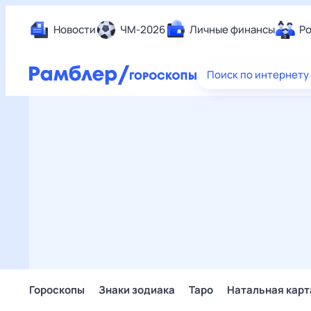
Новости
ЧМ-2026
Личные финансы
Ро
Еда
Поиск по интернету
Здор
Разв
Дом 
Спор
Карь
Авто
Техн
Жизн
Сбер
Горо
Гороскопы
Знаки зодиака
Таро
Натальная карт