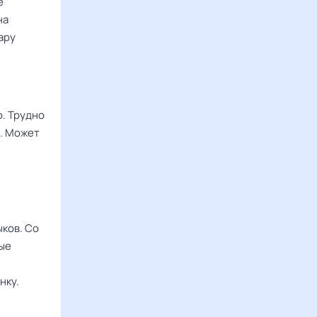
е
на
ару
о. Трудно
и. Может
ков. Со
ные
нку.