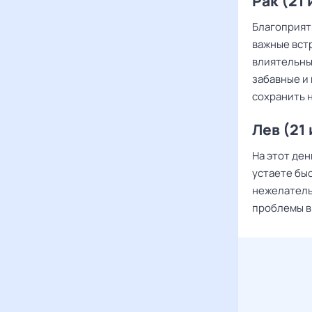
Рак (21
Благоприят
важные вст
влиятельны
забавные и
сохранить н
Лев (21 
На этот де
устаете бы
нежелатель
проблемы в