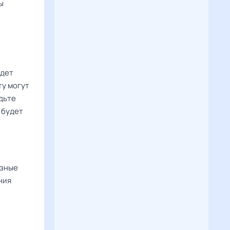
ы
йдет
ту могут
дьте
 будет
езные
ния