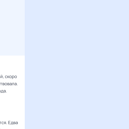
й, скоро
ствовала.
ода.
ся. Едва