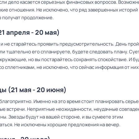
сли дело касается серьезных финансовых вопросов. Возможн
кие отношения. Не исключено, что ряд завершенных историй
 получат продолжение.
1 апреля - 20 мая)
 и не старайтесь проявить предусмотрительность. День про
ли тщательно его спланируете, будете следовать плану. Суе
окружающие, но вы постарайтесь сохранять спокойствие. И бу
со сплетниками, не исключено, что сейчас информация от них
ы (21 мая - 20 июня)
 благоприятно. Именно на это время стоит планировать серь
ные встречи. Неприятные неожиданности, неудачные совпаде
ы. Звезды будут на вашей стороне, и вы сумеете этим
аться. Не исключены хорошие предложения на вечер.