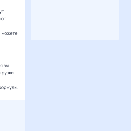
ут
уют
и можете
я вы
грузки
формулы.