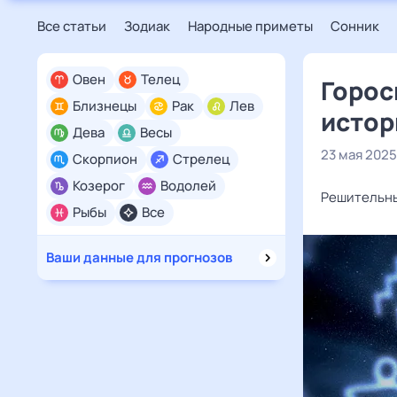
Все статьи
Зодиак
Народные приметы
Сонник
Овен
Телец
Горос
Близнецы
Рак
Лев
истор
Дева
Весы
23 мая 2025
Скорпион
Стрелец
Козерог
Водолей
Решительны
Рыбы
Все
Ваши данные для прогнозов