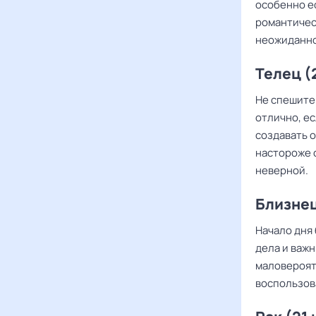
особенно е
романтичес
неожиданно
Телец (2
Не спешите
отлично, ес
создавать 
настороже 
неверной.
Близнец
Начало дня
дела и важ
маловероятн
воспользов