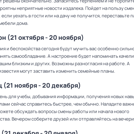
ут решены окончательно. Запаситесь терпением и не торопит
ероятны неприятные новости издалека. Пойдет на пользу сме
 если уехать в гости или на дачу не получится, переставьте п
мебели дома.
н (21 октября - 20 ноября)
ия и беспокойства сегодня будут мучить вас особенно сильн
анять самообладание. А настроение будет напоминать качел
ашим близким и других. Возможны разногласия на работе. А
известия могут заставить изменить семейные планы.
 (21 ноября - 20 декабря)
ень для учебы, добывания информации, получения новых навы
лами сейчас справитесь быстрее, чем обычно. Наладите важ
Можете обсуждать вопросы смены работы или начала нового
ства. Вечером соберите друзей или отправляйтесь на вечери
 (21 декабря - 20 января)