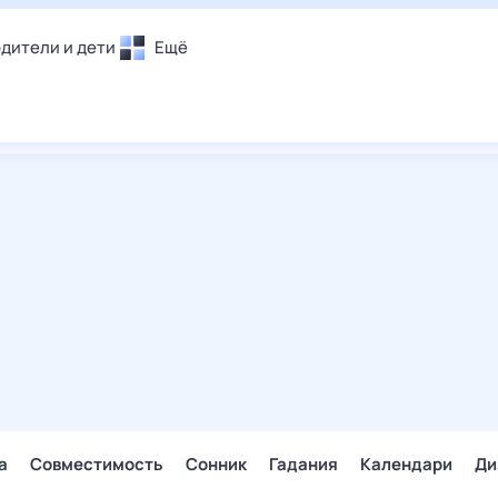
дители и дети
Ещё
Почта
овье
Поиск
лечения и отдых
Погода
и уют
ТВ-программа
т
ера
ологии и тренды
енные ситуации
егаем вместе
скопы
Помощь
а
Совместимость
Сонник
Гадания
Календари
Ди