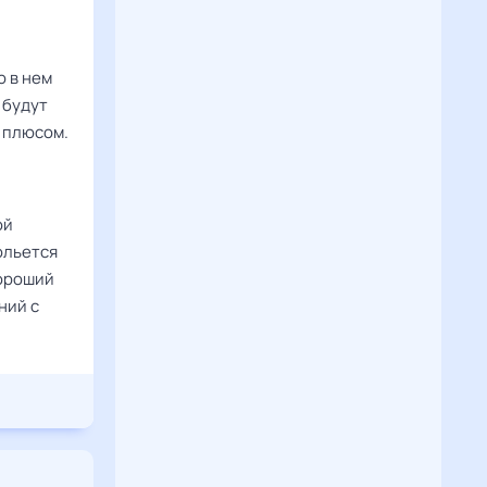
о в нем
 будут
м плюсом.
ой
ольется
хороший
ний с