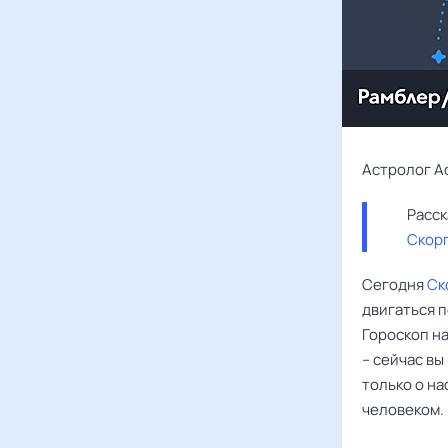
Астролог А
Скор
Сегодня
Ск
двигаться п
Гороскоп на
– сейчас вы
только о на
человеком.