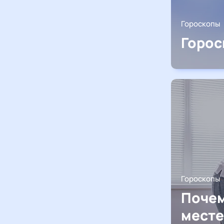
Гороскопы
Горос
Гороскопы
Почем
месте