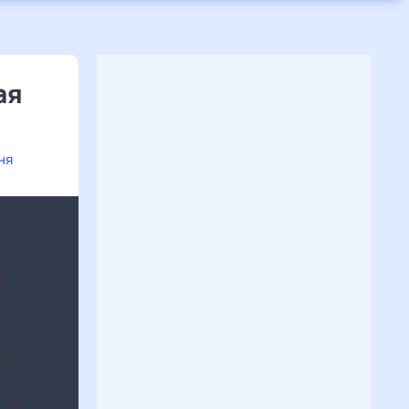
ая
ня