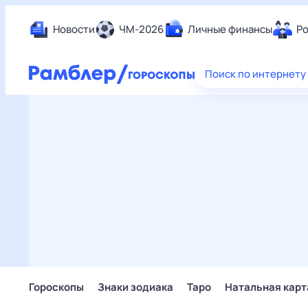
Новости
ЧМ-2026
Личные финансы
Ро
Еда
Поиск по интернету
Здор
Разв
Дом 
Спор
Карь
Авто
Техн
Жизн
Сбер
Горо
Гороскопы
Знаки зодиака
Таро
Натальная карт