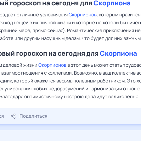
й гороскоп на сегодня для
Скорпиона
создает отличные условия для
Скорпионов
, которым нравится
 ход вещей в их личной жизни и которые не хотели бы ничег
крайней мере, прямо сейчас). Романтические приключения не
работе или другим насущным делам, что будет для них важны
вый гороскоп на сегодня для
Скорпиона
м деловой жизни
Скорпионов
в этот день может стать трудов
и взаимоотношения с коллегами. Возможно, в ваш коллектив в
удник, который окажется весьма полезным работником. Это 
регулирования любых недоразумений и гармонизации отноше
 Благодаря оптимистичному настрою дела идут великолепно.
ся
Поделиться