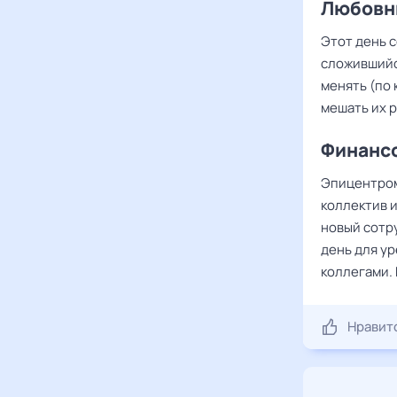
Любовны
Этот день 
сложившийся
менять (по 
мешать их 
Финансо
Эпицентро
коллектив 
новый сотр
день для у
коллегами.
Нравит