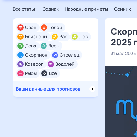
Все статьи
Зодиак
Народные приметы
Сонник
Овен
Телец
Скорп
Близнецы
Рак
Лев
2025 
Дева
Весы
31 мая 2025
Скорпион
Стрелец
Козерог
Водолей
Рыбы
Все
Ваши данные для прогнозов