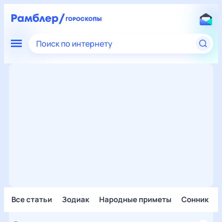
Поиск по интернету
Все статьи
Зодиак
Народные приметы
Сонник