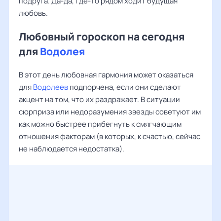
подруга. Да-да, где-то рядом ходит будущая
любовь.
Любовный гороскоп на сегодня
для
Водолея
В этот день любовная гармония может оказаться
для
Водолеев
подпорчена, если они сделают
акцент на том, что их раздражает. В ситуации
сюрприза или недоразумения звезды советуют им
как можно быстрее прибегнуть к смягчающим
отношения факторам (в которых, к счастью, сейчас
не наблюдается недостатка).