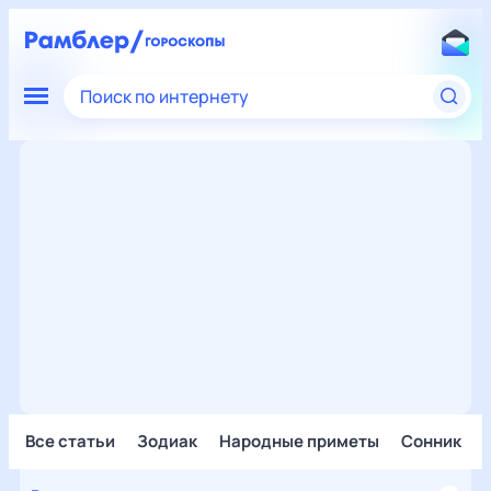
Поиск по интернету
Все статьи
Зодиак
Народные приметы
Сонник