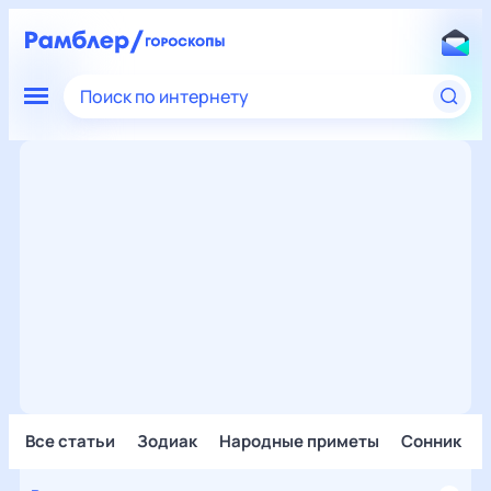
Поиск по интернету
Все статьи
Зодиак
Народные приметы
Сонник