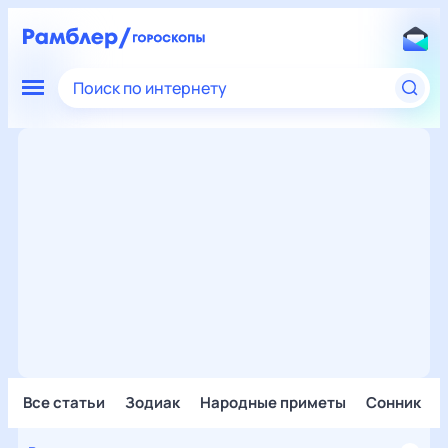
Поиск по интернету
Все статьи
Зодиак
Народные приметы
Сонник