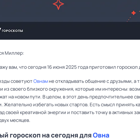
ся Миллер:
ажу вам, что сегодня 16 июня 2025 года приготовил гороскоп 
езды советуют
Овнам
не откладывать общение с друзьями, а т
и из своего близкого окружения, которые им интересны: воз
жат на новом пути. В целом, в этот день предпочтительнее с
. Желательно избегать новых стартов. Есть смысл принять к
д своей креативной энергии и поставить точку в активных з
двух месяцев.
й гороскоп на сегодня для
Овна