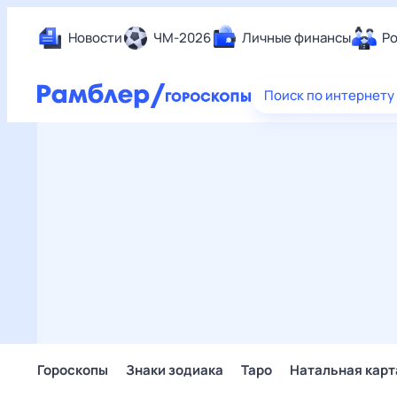
Новости
ЧМ-2026
Личные финансы
Ро
Еда
Поиск по интернету
Здор
Разв
Дом 
Спор
Карь
Авто
Техн
Жизн
Сбер
Горо
Гороскопы
Знаки зодиака
Таро
Натальная карт