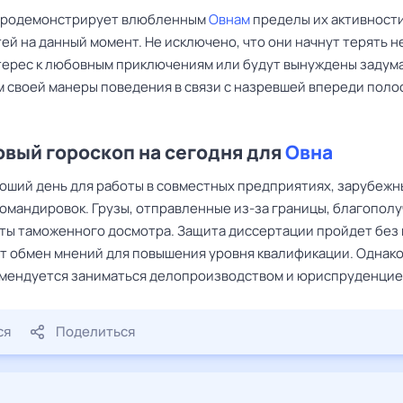
продемонстрирует влюбленным
Овнам
пределы их активности
ей на данный момент. Не исключено, что они начнут терять 
терес к любовным приключениям или будут вынуждены задума
 своей манеры поведения в связи с назревшей впереди поло
вый гороскоп на сегодня для
Овна
оший день для работы в совместных предприятиях, зарубежн
командировок. Грузы, отправленные из-за границы, благопол
ты таможенного досмотра. Защита диссертации пройдет без
т обмен мнений для повышения уровня квалификации. Однако
омендуется заниматься делопроизводством и юриспруденцие
ся
Поделиться