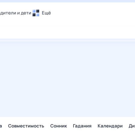
дители и дети
Ещё
Почта
овье
Поиск
лечения и отдых
Погода
и уют
ТВ-программа
т
ера
ологии и тренды
енные ситуации
егаем вместе
скопы
Помощь
а
Совместимость
Сонник
Гадания
Календари
Ди