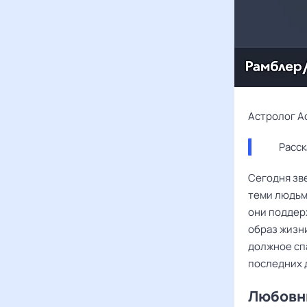
Астролог А
Расск
Сегодня зв
теми людьм
они поддер
образ жизни
должное спа
последних 
Любовны