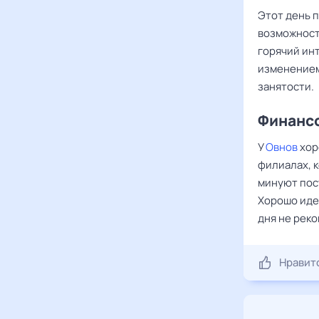
Этот день 
возможност
горячий ин
изменением
занятости.
Финансо
У
Овнов
хор
филиалах, 
минуют пос
Хорошо иде
дня не рек
Нравит