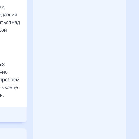
 и
недавний
ться над
сой
ых
учно
 проблем.
 в конце
й.