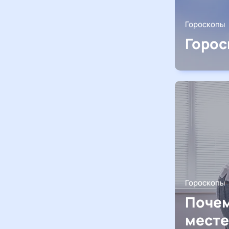
Гороскопы
Горос
Гороскопы
Почем
месте