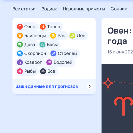
Все статьи
Зодиак
Народные приметы
Сонник
Овен
Телец
Овен:
Близнецы
Рак
Лев
года
Дева
Весы
16 июня 20
Скорпион
Стрелец
Козерог
Водолей
Рыбы
Все
Ваши данные для прогнозов