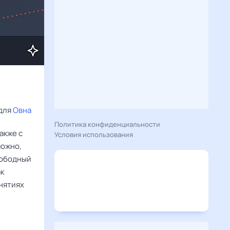
для 
Овна
Политика конфиденциальности
акже с
Условия использования
можно,
вободный
ак
анятиях