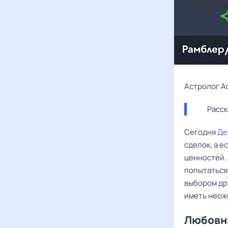
Астролог А
Расск
Сегодня
Де
сделок, а е
ценностей. 
попытаться
выбором др
иметь неож
Любовны