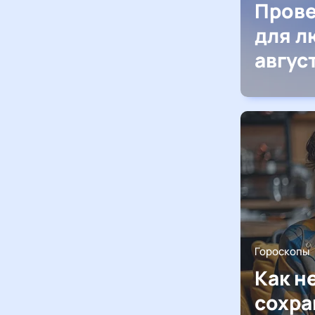
Прове
для л
авгус
Гороскопы
Как н
сохра