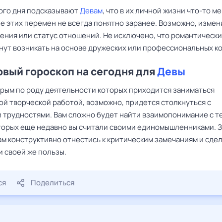
ого дня подсказывают
Девам
, что в их личной жизни что-то ме
е этих перемен не всегда понятно заранее. Возможно, измен
ения или статус отношений. Не исключено, что романтическ
чнут возникать на основе дружеских или профессиональных ко
вый гороскоп на сегодня для
Девы
орым по роду деятельности которых приходится заниматься
ой творческой работой, возможно, придется столкнуться с
 трудностями. Вам сложно будет найти взаимопонимание с т
торых еще недавно вы считали своими единомышленниками. 
ам конструктивно отнестись к критическим замечаниям и сде
и своей же пользы.
ся
Поделиться