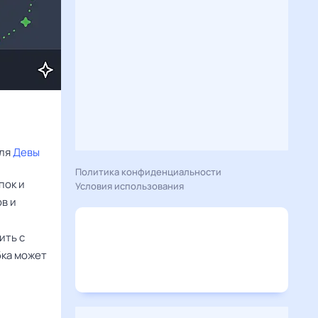
ля 
Девы
Политика конфиденциальности
пок и
Условия использования
ов и
и
ить с
бка может