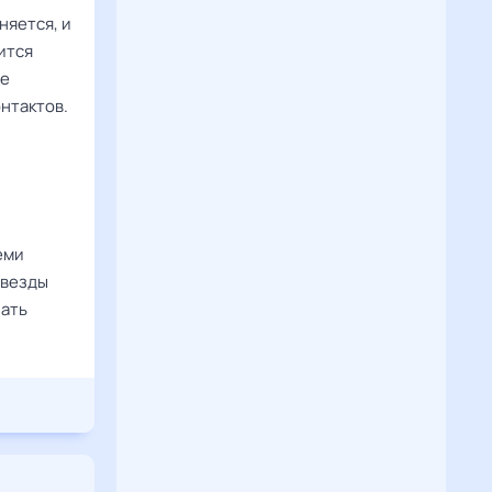
няется, и
ится
ие
нтактов.
еми
Звезды
лать