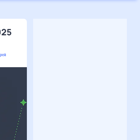
025
дня