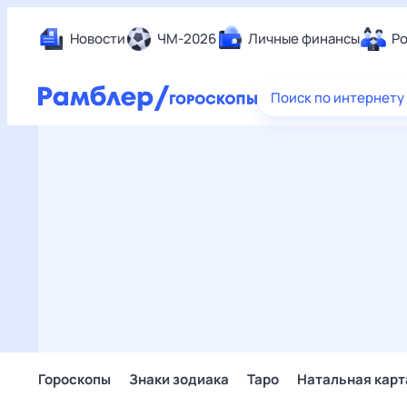
Новости
ЧМ-2026
Личные финансы
Ро
Еда
Поиск по интернету
Здор
Разв
Дом 
Спор
Карь
Авто
Техн
Жизн
Сбер
Горо
Гороскопы
Знаки зодиака
Таро
Натальная карт