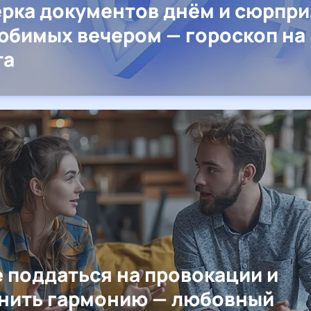
рка документов днём и сюрпр
юбимых вечером — гороскоп на 
та
е поддаться на провокации и
нить гармонию — любовный