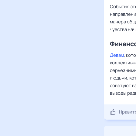
События эт
направлени
манера общ
чувства на
Финансо
Девам
, кот
коллективн
серьезными
людьми, ко
советуют в
выводы рад
Нравит