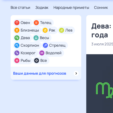
Все статьи
Зодиак
Народные приметы
Сонник
Овен
Телец
Дева:
Близнецы
Рак
Лев
года
Дева
Весы
3 июля 202
Скорпион
Стрелец
Козерог
Водолей
Рыбы
Все
Ваши данные для прогнозов