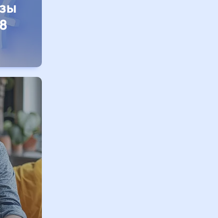
изы
8