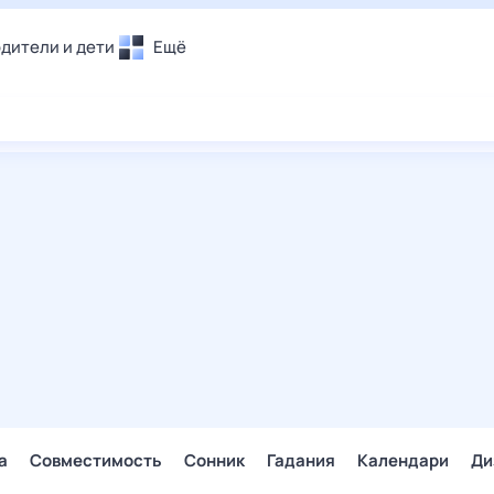
дители и дети
Ещё
Почта
овье
Поиск
лечения и отдых
Погода
и уют
ТВ-программа
т
ера
ологии и тренды
енные ситуации
егаем вместе
скопы
Помощь
а
Совместимость
Сонник
Гадания
Календари
Ди