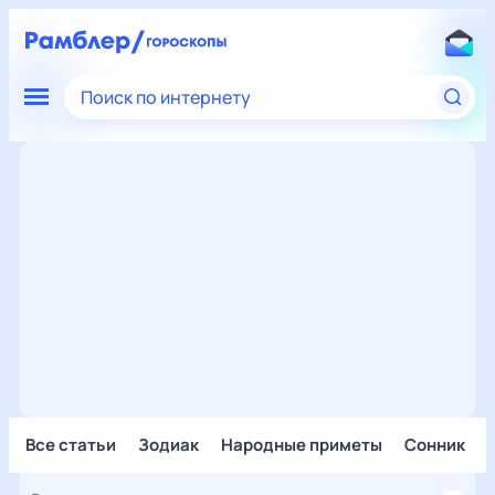
Поиск по интернету
Все статьи
Зодиак
Народные приметы
Сонник