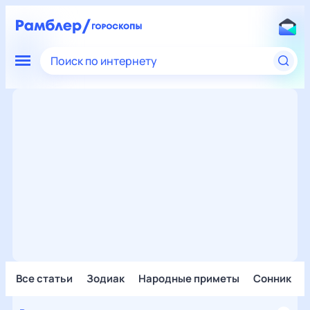
Поиск по интернету
Все статьи
Зодиак
Народные приметы
Сонник