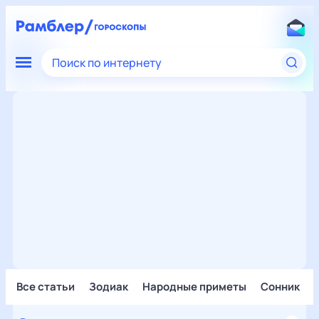
Поиск по интернету
Все статьи
Зодиак
Народные приметы
Сонник