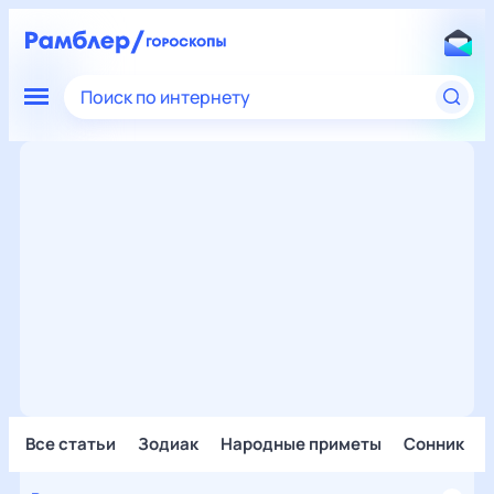
Поиск по интернету
Все статьи
Зодиак
Народные приметы
Сонник