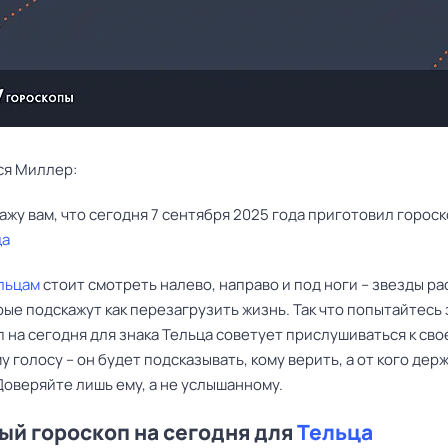
ся Миллер:
ца
льцам
стоит смотреть налево, направо и под ноги – звезды р
рые подскажут как перезагрузить жизнь. Так что попытайтесь
п на сегодня для знака Тельца советует прислушиваться к св
 голосу – он будет подсказывать, кому верить, а от кого дер
Доверяйте лишь ему, а не услышанному.
й гороскоп на сегодня для
Тельца