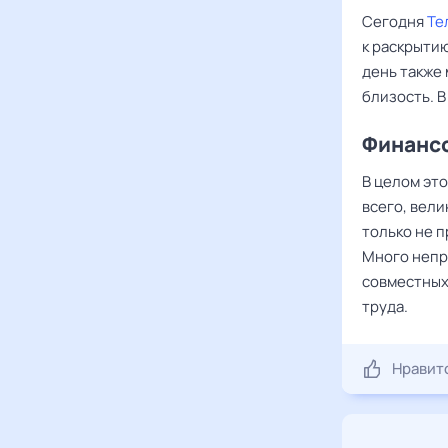
Сегодня
Те
к раскрытию
день также
близость. 
Финансо
В целом эт
всего, вели
только не 
Много непри
совместных
труда.
Нравит