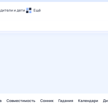
дители и дети
Ещё
Почта
овье
Поиск
лечения и отдых
Погода
и уют
ТВ-программа
т
ера
ологии и тренды
енные ситуации
егаем вместе
скопы
Помощь
а
Совместимость
Сонник
Гадания
Календари
Ди