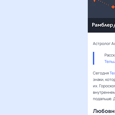
Астролог А
Тель
Сегодня
Те
знаки, кото
их. Гороско
внутреннему
подальше. 
Любовны