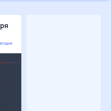
бря
сегодня