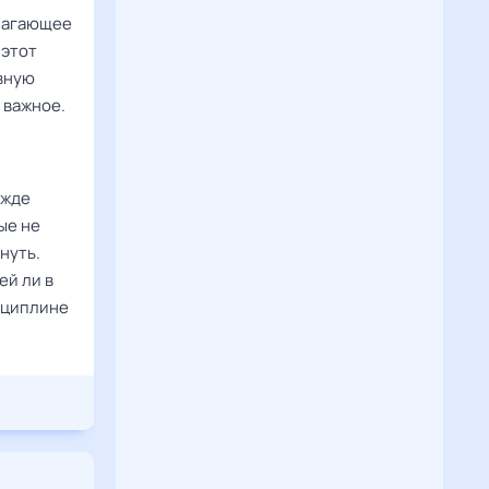
олагающее
 этот
овную
 важное.
ежде
ые не
нуть.
ей ли в
сциплине