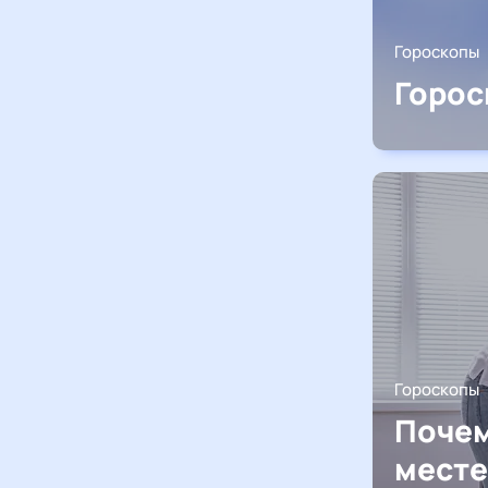
Гороскопы
Горос
Гороскопы
Почем
месте