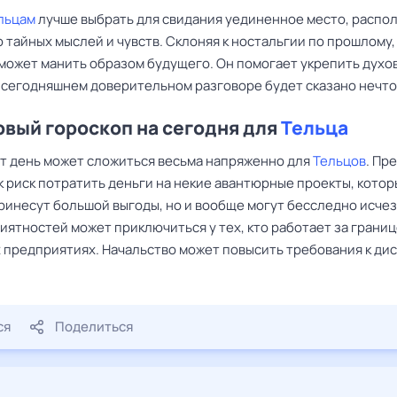
льцам
лучше выбрать для свидания уединенное место, расп
 тайных мыслей и чувств. Склоняя к ностальгии по прошлому,
 может манить образом будущего. Он помогает укрепить дух
В сегодняшнем доверительном разговоре будет сказано нечто
вый гороскоп на сегодня для
Тельца
от день может сложиться весьма напряженно для
Тельцов
. Пр
к риск потратить деньги на некие авантюрные проекты, котор
принесут большой выгоды, но и вообще могут бесследно исчез
ятностей может приключиться у тех, кто работает за границ
 предприятиях. Начальство может повысить требования к ди
ся
Поделиться