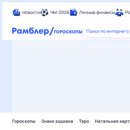
Новости
ЧМ-2026
Личные финансы
Ро
Еда
Поиск по интернету
Здор
Разв
Дом 
Спор
Карь
Авто
Техн
Жизн
Сбер
Горо
Гороскопы
Знаки зодиака
Таро
Натальная карт