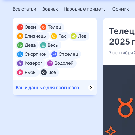
Все статьи
Зодиак
Народные приметы
Сонник
Овен
Телец
Телец
Близнецы
Рак
Лев
2025 
Дева
Весы
7 сентября
Скорпион
Стрелец
Козерог
Водолей
Рыбы
Все
Ваши данные для прогнозов