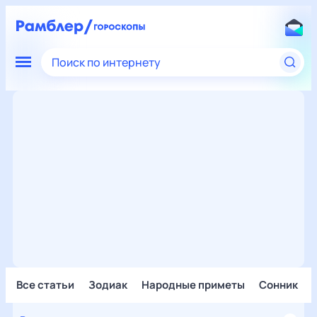
Поиск по интернету
Все статьи
Зодиак
Народные приметы
Сонник