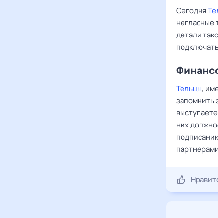
Сегодня
Те
негласные т
детали тако
подключать
Финансо
Тельцы
, им
запомнить э
выступаете 
них должно
подписанию
партнерами
Нравит