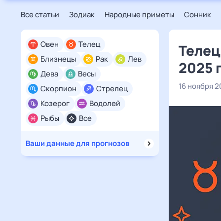
Все статьи
Зодиак
Народные приметы
Сонник
Овен
Телец
Телец
Близнецы
Рак
Лев
2025 
Дева
Весы
16 ноября 2
Скорпион
Стрелец
Козерог
Водолей
Рыбы
Все
Ваши данные для прогнозов