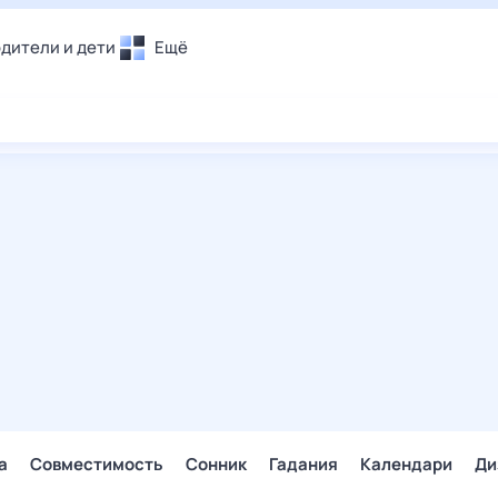
дители и дети
Ещё
Почта
овье
Поиск
лечения и отдых
Погода
и уют
ТВ-программа
т
ера
ологии и тренды
енные ситуации
егаем вместе
скопы
Помощь
а
Совместимость
Сонник
Гадания
Календари
Ди