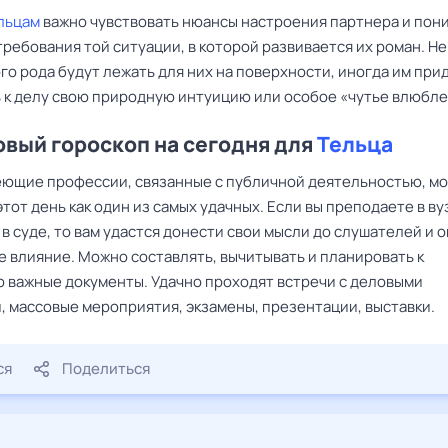
льцам
важно чувствовать нюансы настроения партнера и пон
ребования той ситуации, в которой развивается их роман. Не
го рода будут лежать для них на поверхности, иногда им при
 к делу свою природную интуицию или особое «чутье влюбле
вый гороскоп на сегодня для
Тельца
еющие профессии, связанные с публичной деятельностью, мо
тот день как один из самых удачных. Если вы преподаете в ву
в суде, то вам удастся донести свои мысли до слушателей и о
е влияние. Можно составлять, вычитывать и планировать к
 важные документы. Удачно проходят встречи с деловыми
, массовые мероприятия, экзамены, презентации, выставки.
ся
Поделиться