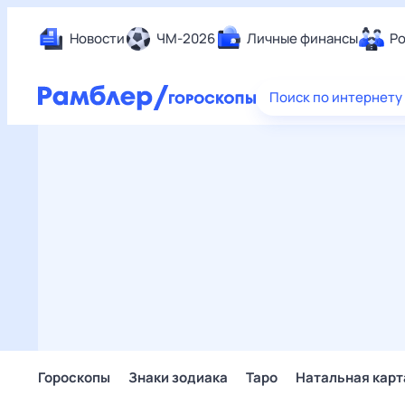
Новости
ЧМ-2026
Личные финансы
Ро
Еда
Поиск по интернету
Здор
Разв
Дом 
Спор
Карь
Авто
Техн
Жизн
Сбер
Горо
Гороскопы
Знаки зодиака
Таро
Натальная карт