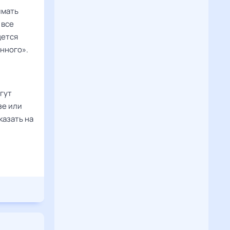
имать
 все
дется
нного».
гут
зе или
казать на