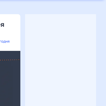
ря
егодня