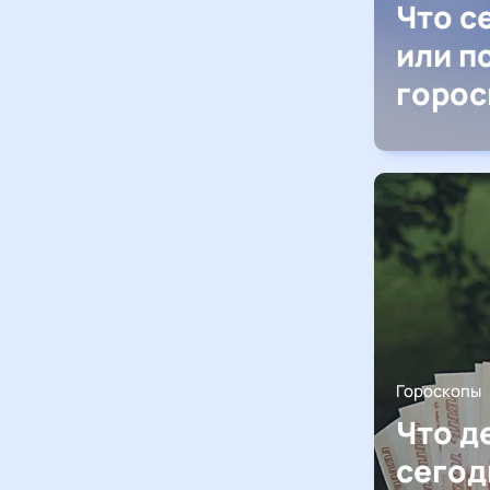
Что с
или п
горос
Гороскопы
Что д
сегод