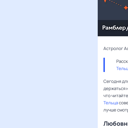
Астролог А
Тель
Сегодня дл
держаться н
что читайте
Тельца
сове
лучше смот
Любовны