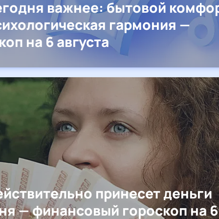
егодня важнее: бытовой комфо
сихологическая гармония —
коп на 6 августа
ействительно принесет деньги
ня — финансовый гороскоп на 6