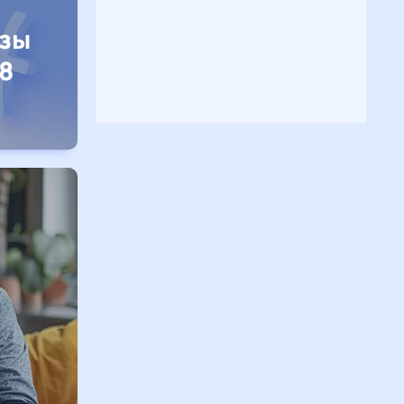
изы
8