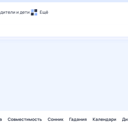
дители и дети
Ещё
Почта
овье
Поиск
лечения и отдых
Погода
и уют
ТВ-программа
т
ера
ологии и тренды
енные ситуации
егаем вместе
скопы
Помощь
а
Совместимость
Сонник
Гадания
Календари
Ди