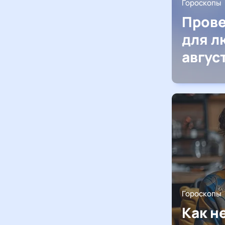
Гороскопы
Прове
для л
авгус
Гороскопы
Как н