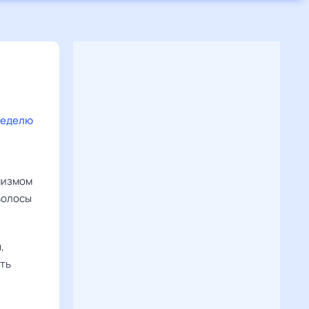
неделю
имизмом
 волосы
,
ать