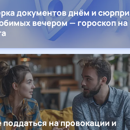
рка документов днём и сюрпр
юбимых вечером — гороскоп на 
та
е поддаться на провокации и