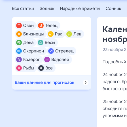
Все статьи
Зодиак
Народные приметы
Сонник
Овен
Телец
Кален
Близнецы
Рак
Лев
ноябр
Дева
Весы
23 ноября 
Скорпион
Стрелец
Козерог
Водолей
Подробный 
Рыбы
Все
24 ноября 2
надолго. Яр
Ваши данные для прогнозов
быстро отра
25 ноября 2
обходите п
упрямыми и