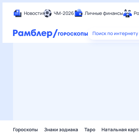
Новости
ЧМ-2026
Личные финансы
Ро
Еда
Поиск по интернету
Здор
Разв
Дом 
Спор
Карь
Авто
Техн
Жизн
Сбер
Горо
Гороскопы
Знаки зодиака
Таро
Натальная карт