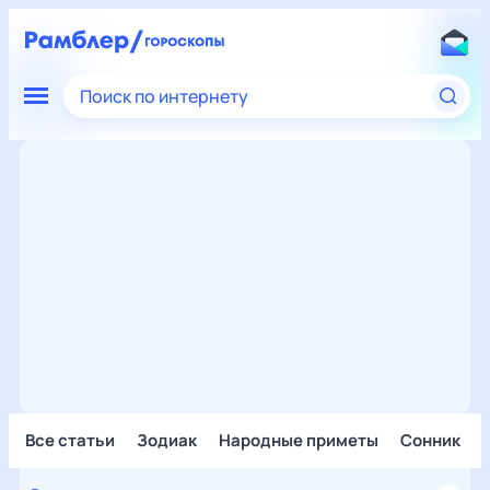
Поиск по интернету
Все статьи
Зодиак
Народные приметы
Сонник