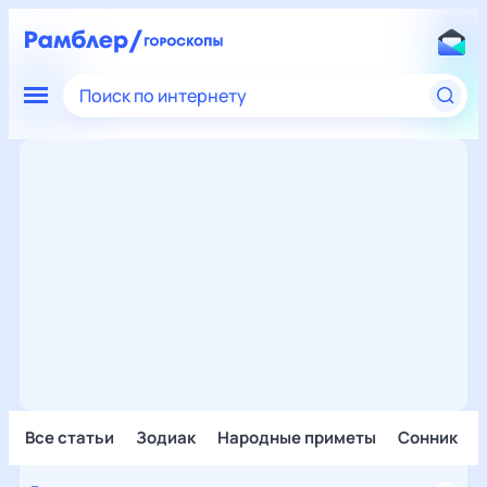
Поиск по интернету
Все статьи
Зодиак
Народные приметы
Сонник