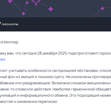
ся Миллер:
лея
тоит учитывать особенности сегодняшней обстановки, спос
рный фон из эмоций и лишнюю суету. Не исключены противор
забавные или раздражающие. Возможна слишком эмоциональн
 какие-то слова или действия. Наиболее гармоничной обещае
уникаций и информационного обмена. Это подходящий момен
овостей и оживления переписки.