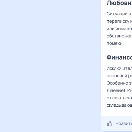
Любовны
Ситуации э
переписку 
или иные к
обстановка
помехи.
Финансо
Исключител
основной р
Особенно э
(чаевые). 
отказаться 
складывающ
Нравит