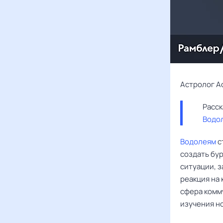
Астролог А
Водо
Водолеям
с
создать бу
ситуации, 
реакция на
сфера комм
изучения н