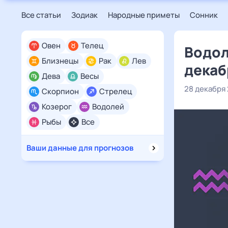
Все статьи
Зодиак
Народные приметы
Сонник
Овен
Телец
Водол
Близнецы
Рак
Лев
декаб
Дева
Весы
28 декабря
Скорпион
Стрелец
Козерог
Водолей
Рыбы
Все
Ваши данные для прогнозов