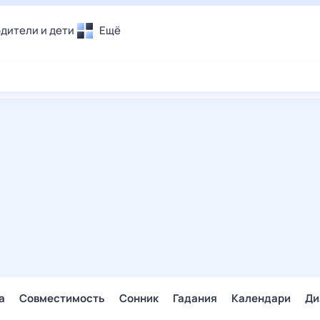
дители и дети
Ещё
Почта
овье
Поиск
лечения и отдых
Погода
и уют
ТВ-программа
т
ера
ологии и тренды
енные ситуации
егаем вместе
скопы
Помощь
а
Совместимость
Сонник
Гадания
Календари
Ди