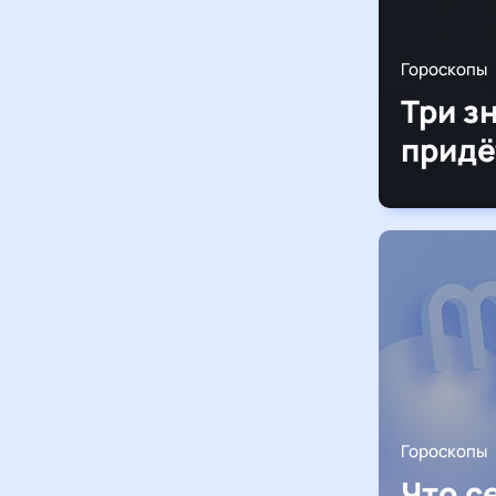
Гороскопы
Три з
придё
Гороскопы
Что с