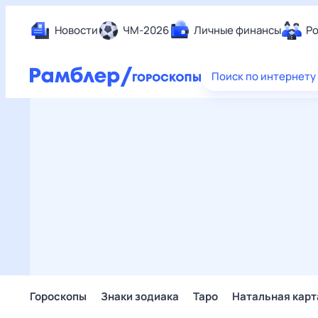
Новости
ЧМ-2026
Личные финансы
Ро
Еда
Поиск по интернету
Здор
Разв
Дом 
Спор
Карь
Авто
Техн
Жизн
Сбер
Горо
Гороскопы
Знаки зодиака
Таро
Натальная карт