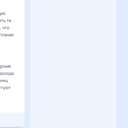
ную
ять те
, что
 планах
кроме
дохода.
иниц
етуют