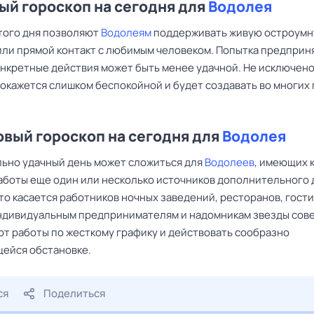
й гороскоп на сегодня для
Водолея
того дня позволяют
Водолеям
поддерживать живую остроум
или прямой контакт с любимым человеком. Попытка предприн
онкретные действия может быть менее удачной. Не исключено
 окажется слишком беспокойной и будет создавать во многих
вый гороскоп на сегодня для
Водолея
ьно удачный день может сложиться для
Водолеев
, имеющих 
аботы еще один или несколько источников дополнительного 
то касается работников ночных заведений, ресторанов, гост
Индивидуальным предпринимателям и надомникам звезды сов
от работы по жесткому графику и действовать сообразно
ейся обстановке.
ся
Поделиться