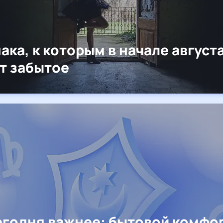
нака, к которым в начале август
т забытое
егодня важнее: бытовой комфо