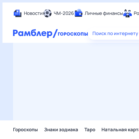
Новости
ЧМ-2026
Личные финансы
Ро
Еда
Поиск по интернету
Здор
Разв
Дом 
Спор
Карь
Авто
Техн
Жизн
Сбер
Горо
Гороскопы
Знаки зодиака
Таро
Натальная карт