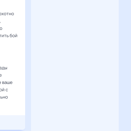
 охотно
,
о
тить бой
езды
е
е ваше
ой с
льно