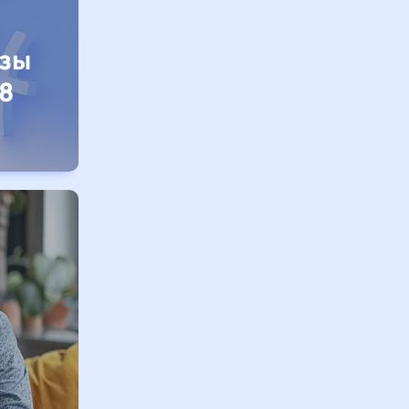
изы
8