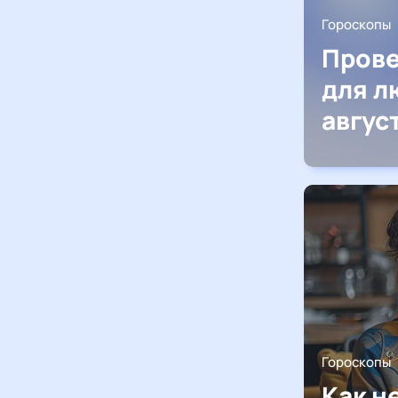
Гороскопы
Прове
для л
авгус
Гороскопы
Как н