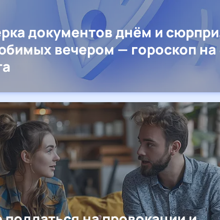
рка документов днём и сюрпр
юбимых вечером — гороскоп на 
та
е поддаться на провокации и