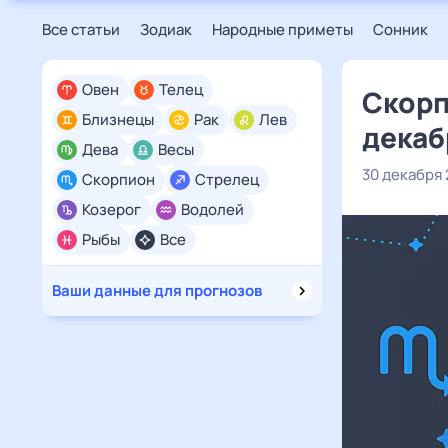
Все статьи
Зодиак
Народные приметы
Сонник
Овен
Телец
Скорп
Близнецы
Рак
Лев
декаб
Дева
Весы
30 декабря
Скорпион
Стрелец
Козерог
Водолей
Рыбы
Все
Ваши данные для прогнозов