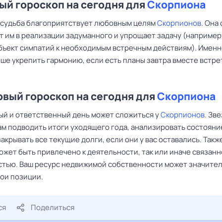
й гороскоп на сегодня для
Скорпиона
ь судьба благоприятствует любовным целям
Скорпионов
. Она
т им в реализации задуманного и упрощает задачу (например
бъект симпатий к необходимым встречным действиям). Именн
ше укрепить гармонию, если есть планы завтра вместе встре
вый гороскоп на сегодня для
Скорпиона
ый и ответственный день может сложиться у
Скорпионов
. Зв
ам подводить итоги уходящего года, анализировать состояни
акрывать все текущие долги, если они у вас оставались. Такж
жет быть привлечено к деятельности, так или иначе связанн
тью. Ваш ресурс недвижимой собственности может значите
вои позиции.
ся
Поделиться