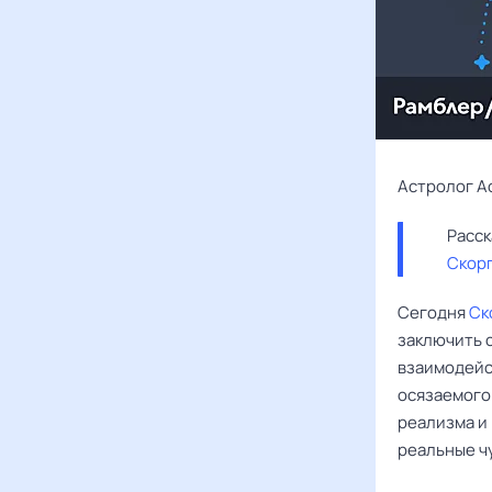
Астролог А
Скор
Сегодня
Ск
заключить с
взаимодейс
осязаемого 
реализма и 
реальные ч