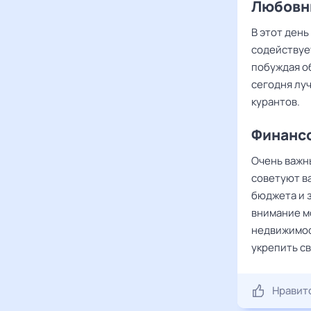
Любовны
В этот ден
содействуе
побуждая о
сегодня луч
курантов.
Финансо
Очень важн
советуют в
бюджета и з
внимание мо
недвижимос
укрепить с
Нравит