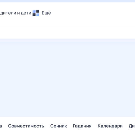
дители и дети
Ещё
Почта
овье
Поиск
лечения и отдых
Погода
и уют
ТВ-программа
т
ера
ологии и тренды
енные ситуации
егаем вместе
скопы
Помощь
а
Совместимость
Сонник
Гадания
Календари
Ди