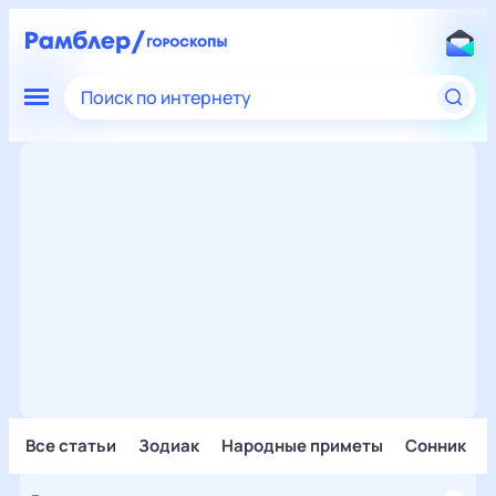
Поиск по интернету
Все статьи
Зодиак
Народные приметы
Сонник