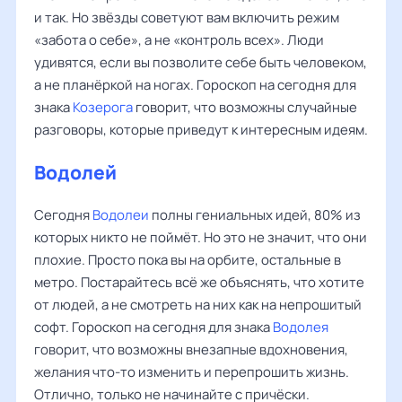
и так. Но звёзды советуют вам включить режим
«забота о себе», а не «контроль всех». Люди
удивятся, если вы позволите себе быть человеком,
а не планёркой на ногах. Гороскоп на сегодня для
знака
Козерога
говорит, что возможны случайные
разговоры, которые приведут к интересным идеям.
Водолей
Сегодня
Водолеи
полны гениальных идей, 80% из
которых никто не поймёт. Но это не значит, что они
плохие. Просто пока вы на орбите, остальные в
метро. Постарайтесь всё же объяснять, что хотите
от людей, а не смотреть на них как на непрошитый
софт. Гороскоп на сегодня для знака
Водолея
говорит, что возможны внезапные вдохновения,
желания что-то изменить и перепрошить жизнь.
Отлично, только не начинайте с причёски.