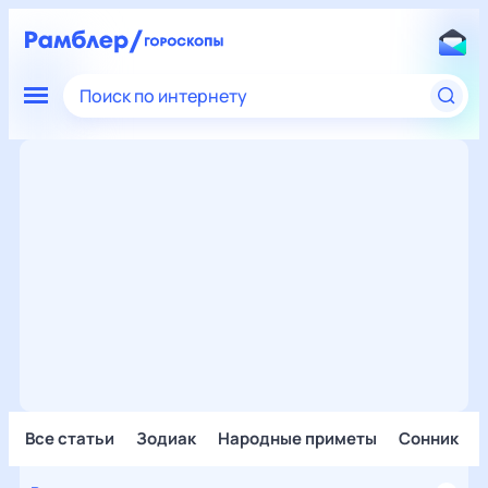
Поиск по интернету
Все статьи
Зодиак
Народные приметы
Сонник