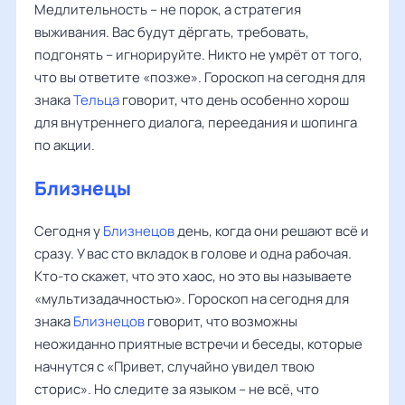
Медлительность – не порок, а стратегия
выживания. Вас будут дёргать, требовать,
подгонять – игнорируйте. Никто не умрёт от того,
что вы ответите «позже». Гороскоп на сегодня для
знака
Тельца
говорит, что день особенно хорош
для внутреннего диалога, переедания и шопинга
по акции.
Близнецы
Сегодня у
Близнецов
день, когда они решают всё и
сразу. У вас сто вкладок в голове и одна рабочая.
Кто-то скажет, что это хаос, но это вы называете
«мультизадачностью». Гороскоп на сегодня для
знака
Близнецов
говорит, что возможны
неожиданно приятные встречи и беседы, которые
начнутся с «Привет, случайно увидел твою
сторис». Но следите за языком – не всё, что