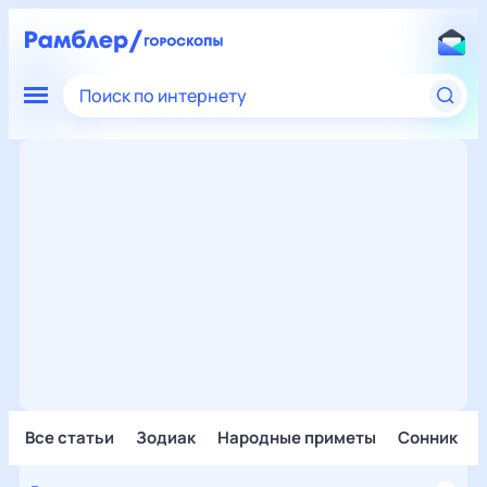
Поиск по интернету
Все статьи
Зодиак
Народные приметы
Сонник