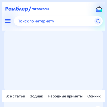
Поиск по интернету
Все статьи
Зодиак
Народные приметы
Сонник