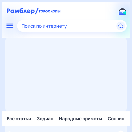
Поиск по интернету
Все статьи
Зодиак
Народные приметы
Сонник