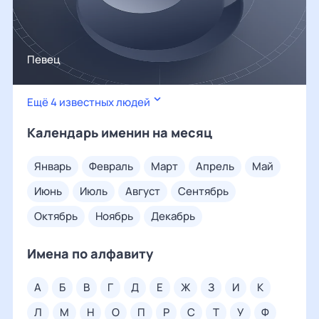
Певец
Ещё 4 известных людей
Календарь именин на месяц
январь
февраль
март
апрель
май
июнь
июль
август
сентябрь
октябрь
ноябрь
декабрь
Имена по алфавиту
а
б
в
г
д
е
ж
з
и
к
л
м
н
о
п
р
с
т
у
ф