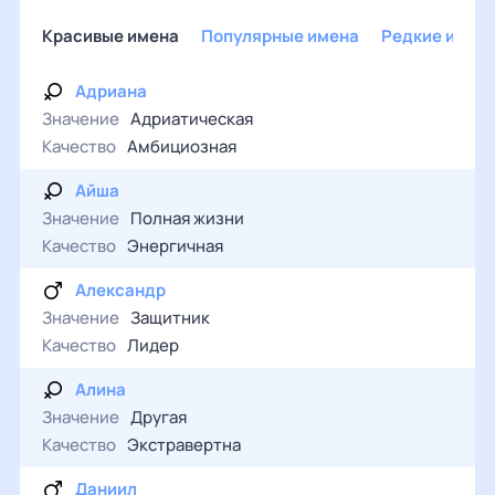
Красивые имена
Популярные имена
Редкие имен
Адриана
Значение
Адриатическая
Качество
Амбициозная
Айша
Значение
Полная жизни
Качество
Энергичная
Александр
Значение
Защитник
Качество
Лидер
Алина
Значение
Другая
Качество
Экстравертна
Даниил