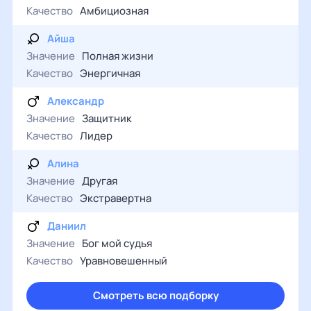
Качество
Амбициозная
Айша
Значение
Полная жизни
Качество
Энергичная
Александр
Значение
Защитник
Качество
Лидер
Алина
Значение
Другая
Качество
Экстравертна
Даниил
Значение
Бог мой судья
Качество
Уравновешенный
Смотреть всю подборку