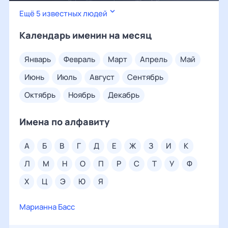
Ещё 5 известных людей
Календарь именин на месяц
январь
февраль
март
апрель
май
июнь
июль
август
сентябрь
октябрь
ноябрь
декабрь
Имена по алфавиту
а
б
в
г
д
е
ж
з
и
к
л
м
н
о
п
р
с
т
у
ф
х
ц
э
ю
я
Марианна Басс