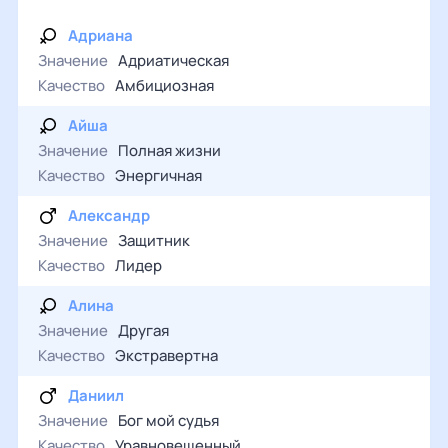
Адриана
Значение
Адриатическая
Качество
Амбициозная
Айша
Значение
Полная жизни
Качество
Энергичная
Александр
Значение
Защитник
Качество
Лидер
Алина
Значение
Другая
Качество
Экстравертна
Даниил
Значение
Бог мой судья
Качество
Уравновешенный