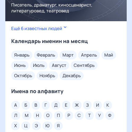
Писатель, драматург, киносценарист,
литературовед, театровед
Ещё 6 известных людей
Календарь именин на месяц
январь
февраль
март
апрель
май
июнь
июль
август
сентябрь
октябрь
ноябрь
декабрь
Имена по алфавиту
а
б
в
г
д
е
ж
з
и
к
л
м
н
о
п
р
с
т
у
ф
х
ц
э
ю
я