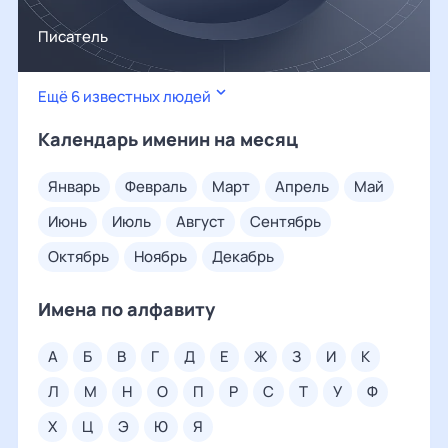
Писатель
Ещё 6 известных людей
Календарь именин на месяц
январь
февраль
март
апрель
май
июнь
июль
август
сентябрь
октябрь
ноябрь
декабрь
Имена по алфавиту
а
б
в
г
д
е
ж
з
и
к
л
м
н
о
п
р
с
т
у
ф
х
ц
э
ю
я