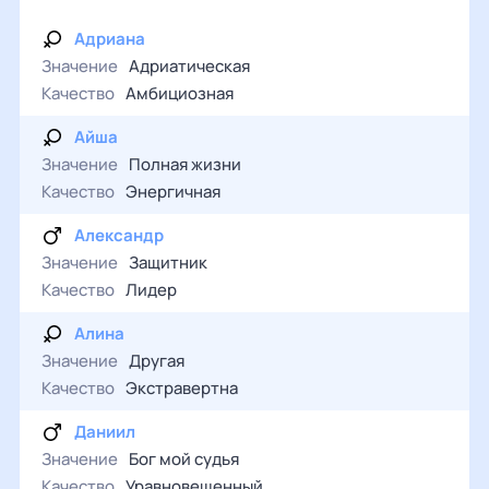
Адриана
Значение
Адриатическая
Качество
Амбициозная
Айша
Значение
Полная жизни
Качество
Энергичная
Александр
Значение
Защитник
Качество
Лидер
Алина
Значение
Другая
Качество
Экстравертна
Даниил
Значение
Бог мой судья
Качество
Уравновешенный