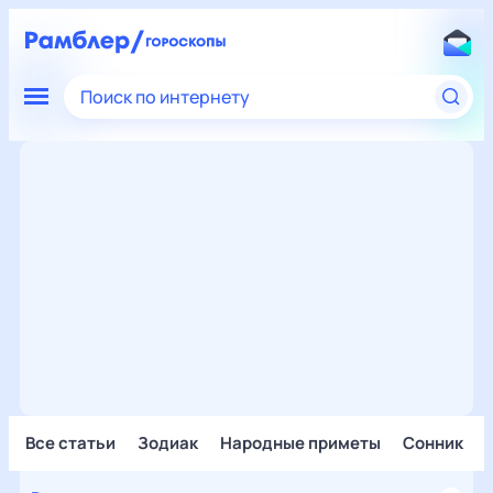
Поиск по интернету
Все статьи
Зодиак
Народные приметы
Сонник