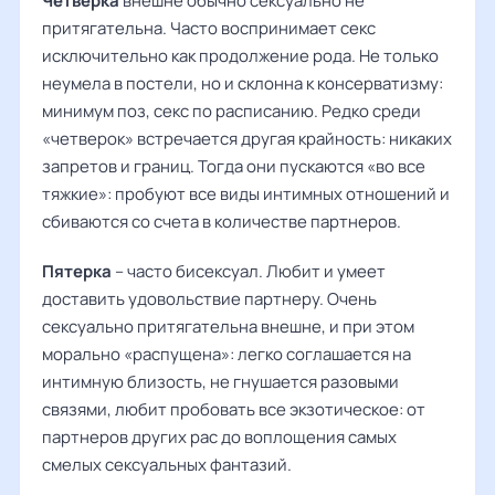
Четверка
внешне обычно сексуально не
притягательна. Часто воспринимает секс
исключительно как продолжение рода. Не только
неумела в постели, но и склонна к консерватизму:
минимум поз, секс по расписанию. Редко среди
«четверок» встречается другая крайность: никаких
запретов и границ. Тогда они пускаются «во все
тяжкие»: пробуют все виды интимных отношений и
сбиваются со счета в количестве партнеров.
Пятерка
– часто бисексуал. Любит и умеет
доставить удовольствие партнеру. Очень
сексуально притягательна внешне, и при этом
морально «распущена»: легко соглашается на
интимную близость, не гнушается разовыми
связями, любит пробовать все экзотическое: от
партнеров других рас до воплощения самых
смелых сексуальных фантазий.