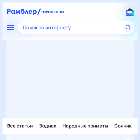
Поиск по интернету
Все статьи
Зодиак
Народные приметы
Сонник