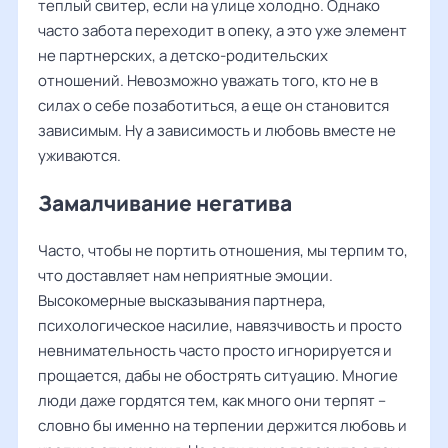
теплый свитер, если на улице холодно. Однако
часто забота переходит в опеку, а это уже элемент
не партнерских, а детско-родительских
отношений. Невозможно уважать того, кто не в
силах о себе позаботиться, а еще он становится
зависимым. Ну а зависимость и любовь вместе не
уживаются.
Замалчивание негатива
Часто, чтобы не портить отношения, мы терпим то,
что доставляет нам неприятные эмоции.
Высокомерные высказывания партнера,
психологическое насилие, навязчивость и просто
невнимательность часто просто игнорируется и
прощается, дабы не обострять ситуацию. Многие
люди даже гордятся тем, как много они терпят –
словно бы именно на терпении держится любовь и