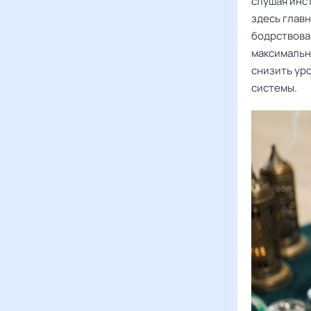
слушая инст
здесь глав
бодрствован
максимальн
снизить ур
системы.