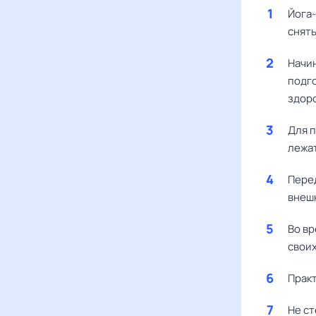
Йога-
снять
Начи
подго
здоро
Для п
лежат
Перед
внеш
Во вр
свои
Практ
Не ст