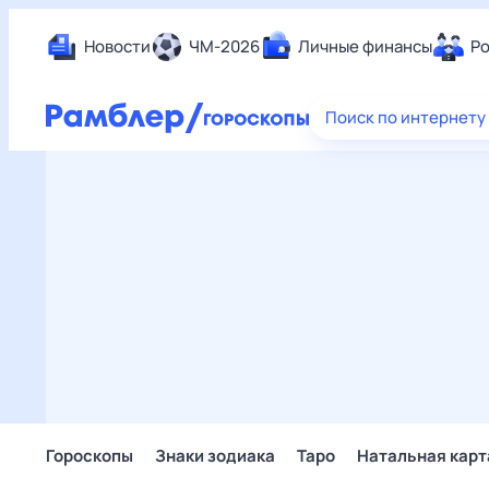
Новости
ЧМ-2026
Личные финансы
Ро
Еда
Поиск по интернету
Здор
Разв
Дом 
Спор
Карь
Авто
Техн
Жизн
Сбер
Горо
Гороскопы
Знаки зодиака
Таро
Натальная карт