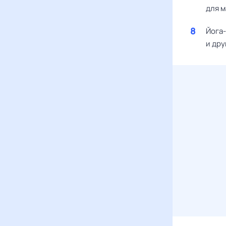
для м
Йога-
и др