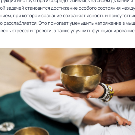
рукции инструктора и сосредотачиваясь на своем дыхании и 
ной задачей становится достижение особого состояния между
ием, при котором сознание сохраняет ясность и присутствие
о расслабляется. Это помогает уменьшить напряжение в мыш
овень стресса и тревоги, а также улучшить функционировани