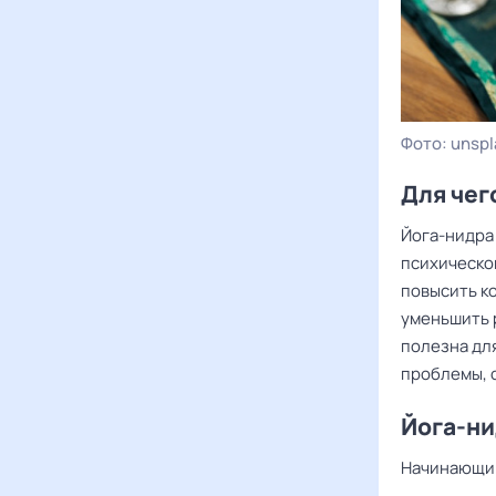
unspl
Для чег
Йога-нидра
психическог
повысить к
уменьшить 
полезна дл
проблемы, 
Йога-ни
Начинающим