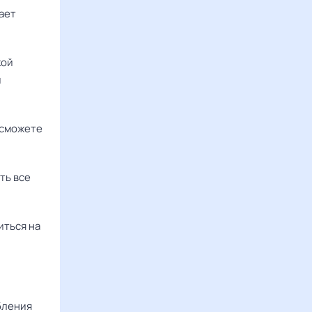
ает
кой
и
 сможете
ть все
иться на
бления