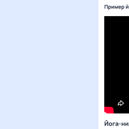
Пример й
Йога-ни