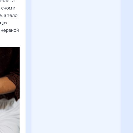
теле. И
 сном и
, а тело
цах,
е нервной