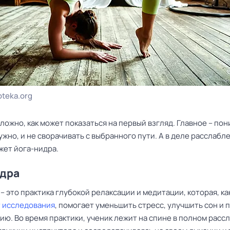
teka.org
сложно, как может показаться на первый взгляд. Главное – пон
ужно, и не сворачивать с выбранного пути. А в деле расслабл
жет йога-нидра.
идра
– это практика глубокой релаксации и медитации, которая, ка
 исследования
, помогает уменьшить стресс, улучшить сон и 
ю. Во время практики, ученик лежит на спине в полном расс