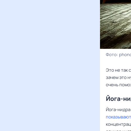
Фото:
phono
Это не так 
зачем это н
очень помо
Йога-н
Йога-нидра 
показывают
концентраци