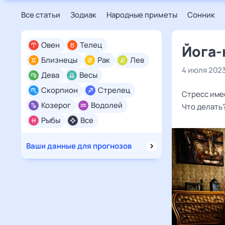
Все статьи
Зодиак
Народные приметы
Сонник
Овен
Телец
Йога-
Близнецы
Рак
Лев
4 июля 202
Дева
Весы
Скорпион
Стрелец
Стресс имее
Козерог
Водолей
Что делать
Рыбы
Все
Ваши данные для прогнозов