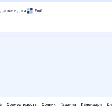
дители и дети
Ещё
Почта
овье
Поиск
лечения и отдых
Погода
и уют
ТВ-программа
т
ера
ологии и тренды
енные ситуации
егаем вместе
скопы
Помощь
а
Совместимость
Сонник
Гадания
Календари
Ди