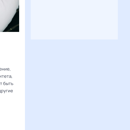
ение,
итета,
т быть
другие