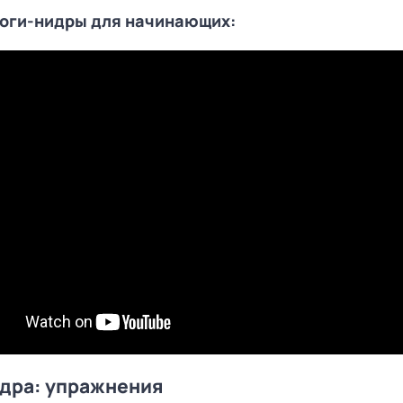
оги-нидры для начинающих:
дра: упражнения