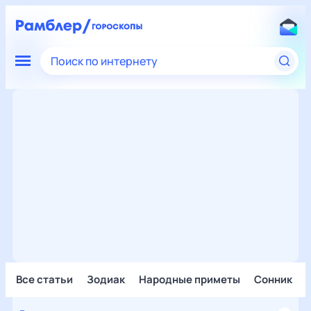
Поиск по интернету
Все статьи
Зодиак
Народные приметы
Сонник