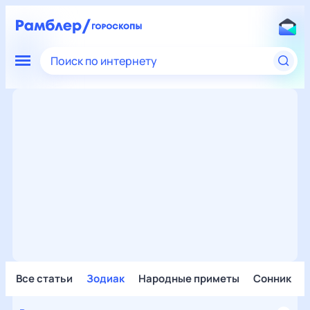
Поиск по интернету
Все статьи
Зодиак
Народные приметы
Сонник