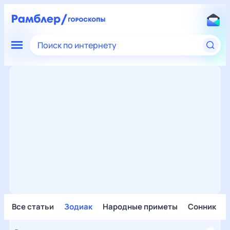
Поиск по интернету
Все статьи
Зодиак
Народные приметы
Сонник