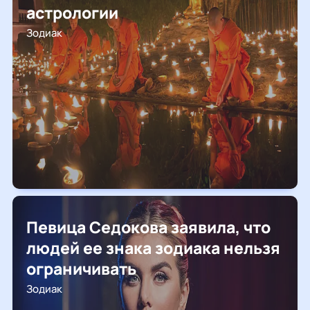
астрологии
Зодиак
Певица Седокова заявила, что
людей ее знака зодиака нельзя
ограничивать
Зодиак